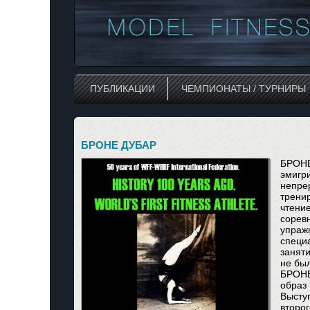
ПУБЛИКАЦИИ
ЧЕМПИОНАТЫ / ТУРНИРЫ
БРОНЕ ДУБАР
БРОНЕ
эмигр
непре
трени
чтени
сорев
упраж
специ
занят
не был
БРОНЕ
образ
Высту
второ