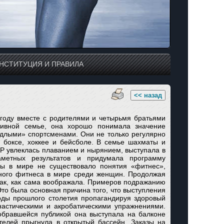
НСТИТУЦИЯ И ПРАВИЛА
<< назад
2 году вместе с родителями и четырьмя братьями
тивной семье, она хорошо понимала значение
ядлыми» спортсменами. Они не только регулярно
 боксе, хоккее и бейсболе. В семье шахматы и
Р увлеклась плаванием и нырянием, выступала в
аметных результатов и придумала программу
оды в мире не существовало понятия «фитнес»,
ного фитнеса в мире среди женщин. Продолжая
так, как сама воображала. Примеров подражанию
Это была основная причина того, что выступления
оды прошлого столетия пропагандируя здоровый
астическими и акробатическими упражнениями.
бравшейся публикой она выступала на балконе
телей прыгнула в открытый бассейн. Заказы на