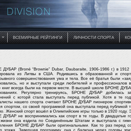
ВСЕМИРНЫЕ РЕЙТИНГИ
ЛИЧНОСТИ СПОРТА
КО
 ДУБАР (Broné “Brownie” Dubar, Daubaraite, 1906-1986 г.) в 191
ировала из Литвы в США. Родившись в образованной и спор
рывного совершенствования ума и тела. Все её братья были «за
ровались, но и выступали среди любителей и профессионалов в
е книг всегда были на первом месте. В высшей школе БРОНЕ ДУБА
нованиях. Регулярно тренируясь, БРОНЕ ДУБАР добилась з
нений с которй стала выступать перед публикой. Хотя в те г
алисты нашего спорта считают БРОНЕ ДУБАР пионером спортив
ия спортом, со своей программой она выступала перед публикой 
о. Женский спорт вошёл в Олимпийские игры только в 1920 году. 
 ДУБАР не воспринимались как спорт в те годы. В двадцатые г
 жизни она ездила по Соединённым Штатам и выступала с гимн
пления БРОНЕ ДУБАР были оригинальными. Как то раз перед со
го этажа. Завершая программу, она с балкона через головы зри