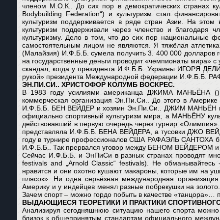
членом М.О.К.. До сих пор в демократических странах ку
Bodybuilding Federation“) и культуризм стал финансиро
культуризм поддерживается в ряде стран Азии. На этом 
культуризм поддерживали через членство и благодаря ч
культуризму. Дело в том, что до сих пор национальные 
самостоятельным лицом не являются. Я тяжёлая атлетика 
(Малайзия) И.Ф.Б.Б. сумела получить 3. 400 000 долларов
на государственные деньги проводит «чемпионаты мира» с 
скандал, когда у президента И.Ф.Б.Б. Украины ИГОРЯ ДЕЛ
рукой» президента Международной федерации И.Ф.Б.Б. 
ЭН.ПИ.СИ.. ХРИСТОФОР КОЛУМБ ВОСКРЕС.
В 1983 году усилиями американца ДЖИМА МАНЬЁНА () на 
коммерческая организация Эн.Пи.Си.. До этого в Америке
И.Ф.Б.Б. БЕН ВЕЙДЕР и хозяин Эн.Пи.Си.. ДЖИМ МАНЬЁН ме
официально спортивный культуризм мира, а МАНЬЁНУ куль
действовавший в первую очередь через турнир «Олимпия».
представляла И.Ф.Б.Б. БЕНА ВЕЙДЕРА, а тусовки ДЖО ВЕ
году в турнире профессионалов США РАФАЭЛЬ САНТОХА был 
И.Ф.Б.Б.. Так прервался уговор между БЕНОМ ВЕЙДЕРОМ и
Сейчас И.Ф.Б.Б. и ЭнПиСи в разных странах проводят мн
festivals and „Arnold Classic“ festivals). Не обманывайт
нравится и они охотно кушают макароны, которые им на уш
плясок». Ни одна серьёзная международная организация
Америку и у индейцев менял разные побрекушки на золото. 
Зачем спорт – можно гордо побыть в качестве «танцора»… 
ВЫДАЮЩИЕСЯ ТЕОРЕТИКИ И ПРАКТИКИ СПОРТИВНОГО
Анализируя сегодняшнюю ситуацию нашего спорта можно у
близок к общепринятым стандартам официального междунар