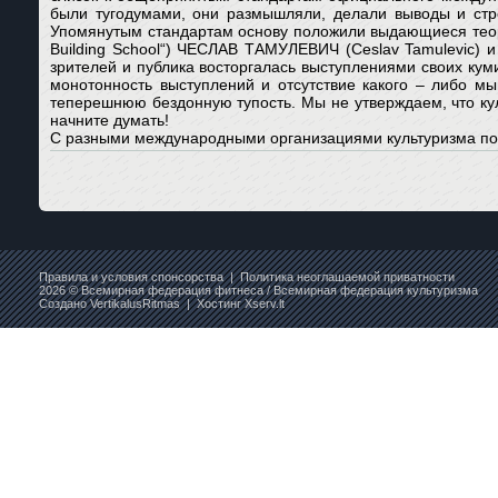
были тугодумами, они размышляли, делали выводы и стр
Упомянутым стандартам основу положили выдающиеся теорет
Building School“) ЧЕСЛАВ ТАМУЛЕВИЧ (Ceslav Tamulevic) и
зрителей и публика восторгалась выступлениями своих кум
монотонность выступлений и отсутствие какого – либо мы
теперешнюю бездонную тупость. Мы не утверждаем, что кул
начните думать!
С разными международными организациями культуризма по
Правила и условия спонсорства
|
Политика неоглашаемой приватности
2026 © Всемирная федерация фитнеса / Всемирная федерация культуризма
Создано
VertikalusRitmas
| Хостинг
Xserv.lt