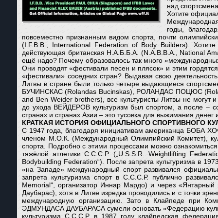
над спортсмен
Хотите официал
Международная ф
годы, благода
повсеместно признанным видом спорта, почти олимпийски
(I.F.B.B., International Federation of Body Builders). 
действующая британская Н.А.Б.Б.А. (N.A.B.B.A., National Am
ещё надо? Почему образовалось так много «международных
Они проводят «фестивали песен и плясок» и этим гордятся
«фестивали» соседних стран? Выдавая свою деятельность 
Литвы в стране были только четыре выдающиеся спортсме
БУЧИНСКАС (Rolandas Bucinskas), РОЛАНДАС ПОЦЮС (Rolan
and Ben Weider brothers), все культуристы Литвы не могут
до ухода ВЕЙДЕРОВ культуризм был спортом, а после – со
странах и странах Азии – это тусовка для выжимания денег 
КРАТКАЯ ИСТОРИЯ ОФИЦИАЛЬНОГО СПОРТ
И
ВНОГО КУ
С 1947 года, благодаря инициативам американца БОБА ХО
членом М.О.К. (Международный Олимпийский Комитет), ку
спорта. Подробно с этими процессами можно ознакомиться 
тяжёлой атлетики С.С.С.Р. („U.S.S.R. Weightlifting Feder
Bodybuilding Federation“). После запрета культуризма в 197
«на Западе» международный спорт развивался официальн
запрета культуризма спорт в С.С.С.Р. публично развив
Memorial“, организатор Иннар Мардо) и через «Янтарный при
Даубарас), хотя в Литве изредка проводились и с точки зр
международную организацию. Зато в Клайпеде при Комит
ЭДМУНДАСА ДАУБАРАСА сумели основать «Федерацию культур
культуризма С.С.С.Р. в 1987 году клайпедская федераци