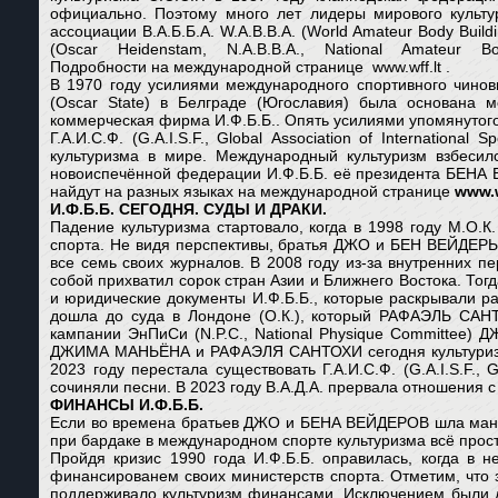
официально. Поэтому много лет лидеры мирового культуриз
ассоциации В.А.Б.Б.А. W.A.B.B.A. (World Amateur Body Bu
(Oscar Heidenstam, N.A.B.B.A., National Amateu
Подробности на международной странице www.wff.lt .
В 1970 году усилиями международного спортивного чино
(Oscar State) в Белграде (Югославия) была основана 
коммерческая фирма И.Ф.Б.Б.. Опять усилиями упомянутог
Г.А.И.С.Ф. (G.A.I.S.F., Global Association of Internation
культуризма в мире. Международный культуризм взбесилс
новоиспечённой федерации И.Ф.Б.Б. её президента БЕНА 
найдут на разных языках на международной странице
www.w
И.Ф.Б.Б. СЕГОДНЯ. СУДЫ И ДРАКИ.
Падение культуризма стартовало, когда в 1998 году М.О.К.
спорта. Не видя перспективы, братья ДЖО и БЕН ВЕЙДЕРЫ 
все семь своих журналов. В 2008 году из-за внутренних п
собой прихватил сорок стран Азии и Ближнего Востока. То
и юридические документы И.Ф.Б.Б., которые раскрывали 
дошла до суда в Лондоне (О.К.), который РАФАЭЛЬ САНТ
кампании ЭнПиСи (N.P.C., National Physique Committee
ДЖИМА МАНЬЁНА и РАФАЭЛЯ САНТОХИ сегодня культуризм пе
2023 году перестала существовать Г.А.И.С.Ф. (G.A.I.S.F., G
сочиняли песни. В 2023 году В.А.Д.А. прервала отношения с
ФИНАНСЫ И.Ф.Б.Б.
Если во времена братьев ДЖО и БЕНА ВЕЙДЕРОВ шла манип
при бардаке в международном спорте культуризма всё прост
Пройдя кризис 1990 года И.Ф.Б.Б. оправилась, когда в н
финансированем своих министерств спорта. Отметим, что 
поддерживало культуризм финансами. Исключением были д