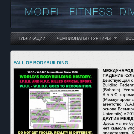
ПУБЛИКАЦИИ
ЧЕМПИОНАТЫ / ТУРНИРЫ
ВС
FALL OF BODYBUILDING
МЕЖДУНАРОД
ПАДЕНИЕ КУЛ
Действующая с 1
Building Feder
(Bahrain). Ус
В.Б.Б.Ф. стрем
(Международный
агентство, W.A.
основе Всемирн
University) с 2
ДРУГИЕ МЕЖД
Здесь мы не бу
нет смысла упо
представлять. 