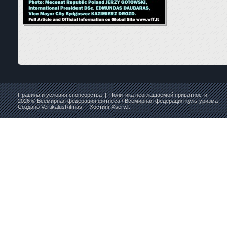
Правила и условия спонсорства
|
Политика неоглашаемой приватности
2026 © Всемирная федерация фитнеса / Всемирная федерация культуризма
Создано
VertikalusRitmas
| Хостинг
Xserv.lt