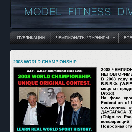
ПУБЛИКАЦИИ
ЧЕМПИОНАТЫ / ТУРНИРЫ
ВС
2008 WORLD CHAMPIONSHIP
2008 ЧЕМПИОН
НЕПОВТОРИМ
В 2008 году 
В.Б.Б.Ф. (
W.F.F
меценат пре
Drozd)
.
На фоне ярог
Federation of 
состоялись о
ДАУБАРАСА (
(Zbigniew Pace
конференций.
Подробная ста