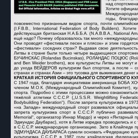
над спортсмен
Хотите официал
Международная ф
годы, благода
повсеместно признанным видом спорта, почти олимпийски
(I.F.B.B., International Federation of Body Builders). 
действующая британская Н.А.Б.Б.А. (N.A.B.B.A., National Am
ещё надо? Почему образовалось так много «международных
Они проводят «фестивали песен и плясок» и этим гордятся
«фестивали» соседних стран? Выдавая свою деятельность 
Литвы в стране были только четыре выдающиеся спортсме
БУЧИНСКАС (Rolandas Bucinskas), РОЛАНДАС ПОЦЮС (Rolan
and Ben Weider brothers), все культуристы Литвы не могут
до ухода ВЕЙДЕРОВ культуризм был спортом, а после – со
странах и странах Азии – это тусовка для выжимания денег 
КРАТКАЯ ИСТОРИЯ ОФИЦИАЛЬНОГО СПОРТИВНОГО КУ
С 1947 года, благодаря инициативам американца БОБА ХО
членом М.О.К. (Международный Олимпийский Комитет), ку
спорта. Подробно с этими процессами можно ознакомиться 
тяжёлой атлетики С.С.С.Р. („U.S.S.R. Weightlifting Feder
Bodybuilding Federation“). После запрета культуризма в 197
«на Западе» международный спорт развивался официальн
запрета культуризма спорт в С.С.С.Р. публично развив
Memorial“, организатор Иннар Мардо) и через «Янтарный приз»
Эдмундас Даубарас), хотя в Литве изредка проводились и 
в С.С.С.Р. международную организацию. Зато в Клайпеде пр
ЭДМУНДАСА ДАУБАРАСА сумели основать «Федерацию культур
культуризма С.С.С.Р. в 1987 году клайпедская федераци