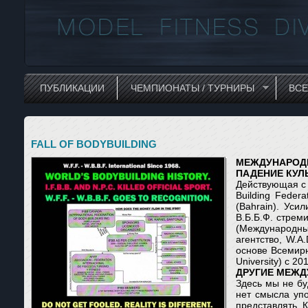
ПУБЛИКАЦИИ
ЧЕМПИОНАТЫ / ТУРНИРЫ
ВС
FALL OF BODYBUILDING
МЕЖДУНАРОД
ПАДЕНИЕ КУЛ
Действующая с 1
Building Feder
(Bahrain). Ус
В.Б.Б.Ф. стрем
(Международный
агентство, W.A.
основе Всемирн
University) с 2
ДРУГИЕ МЕЖД
Здесь мы не бу
нет смысла упо
представлять. 