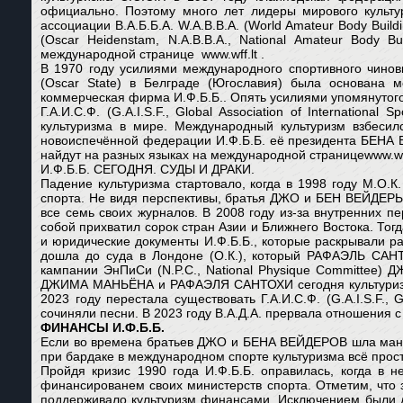
официально. Поэтому много лет лидеры мирового культуриз
ассоциации В.А.Б.Б.А. W.A.B.B.A. (World Amateur Body Bu
(Oscar Heidenstam, N.A.B.B.A., National Amateur Bod
международной странице www.wff.lt .
В 1970 году усилиями международного спортивного чино
(Oscar State) в Белграде (Югославия) была основана 
коммерческая фирма И.Ф.Б.Б.. Опять усилиями упомянутог
Г.А.И.С.Ф. (G.A.I.S.F., Global Association of Internation
культуризма в мире. Международный культуризм взбесилс
новоиспечённой федерации И.Ф.Б.Б. её президента БЕНА 
найдут на разных языках на международной страницеwww.wff
И.Ф.Б.Б. СЕГОДНЯ. СУДЫ И ДРАКИ.
Падение культуризма стартовало, когда в 1998 году М.О.К.
спорта. Не видя перспективы, братья ДЖО и БЕН ВЕЙДЕРЫ 
все семь своих журналов. В 2008 году из-за внутренних п
собой прихватил сорок стран Азии и Ближнего Востока. То
и юридические документы И.Ф.Б.Б., которые раскрывали 
дошла до суда в Лондоне (О.К.), который РАФАЭЛЬ САНТ
кампании ЭнПиСи (N.P.C., National Physique Committee
ДЖИМА МАНЬЁНА и РАФАЭЛЯ САНТОХИ сегодня культуризм пе
2023 году перестала существовать Г.А.И.С.Ф. (G.A.I.S.F., G
сочиняли песни. В 2023 году В.А.Д.А. прервала отношения с
ФИНАНСЫ И.Ф.Б.Б.
Если во времена братьев ДЖО и БЕНА ВЕЙДЕРОВ шла манип
при бардаке в международном спорте культуризма всё прост
Пройдя кризис 1990 года И.Ф.Б.Б. оправилась, когда в н
финансированем своих министерств спорта. Отметим, что 
поддерживало культуризм финансами. Исключением были д