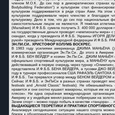
членом М.О.К.. До сих пор в демократических странах ку
Bodybuilding Federation“) и культуризм стал финансиро
культуризм поддерживается в ряде стран Азии. На этом 
культуризм поддерживали через членство и благодаря ч
культуризму. Дело в том, что до сих пор национальные 
самостоятельным лицом не являются. Я тяжёлая атлетика 
(Малайзия) И.Ф.Б.Б. сумела получить 3. 400 000 долларов
на государственные деньги проводит «чемпионаты мира» с 
скандал, когда у президента И.Ф.Б.Б. Украины ИГОРЯ ДЕЛ
рукой» президента Международной федерации И.Ф.Б.Б. 
ЭН.ПИ.СИ.. ХРИСТОФОР КОЛУМБ ВОСКРЕС.
В 1983 году усилиями американца ДЖИМА МАНЬЁНА () на 
коммерческая организация Эн.Пи.Си.. До этого в Америке
И.Ф.Б.Б. БЕН ВЕЙДЕР и хозяин Эн.Пи.Си.. ДЖИМ МАНЬЁН ме
официально спортивный культуризм мира, а МАНЬЁНУ куль
действовавший в первую очередь через турнир «Олимпия».
представляла И.Ф.Б.Б. БЕНА ВЕЙДЕРА, а тусовки ДЖО ВЕ
году в турнире профессионалов США РАФАЭЛЬ САНТОХА был 
И.Ф.Б.Б.. Так прервался уговор между БЕНОМ ВЕЙДЕРОМ и
Сейчас И.Ф.Б.Б. и ЭнПиСи в разных странах проводят мн
festivals and „Arnold Classic“ festivals). Не обманывайт
нравится и они охотно кушают макароны, которые им на уш
плясок». Ни одна серьёзная международная организация
Америку и у индейцев менял разные побрекушки на золото. 
Зачем спорт – можно гордо побыть в качестве «танцора»… 
ВЫДАЮЩИЕСЯ ТЕОРЕТИКИ И ПРАКТИКИ СПОРТИВНОГО
Анализируя сегодняшнюю ситуацию нашего спорта можно у
близок к общепринятым стандартам официального междунар