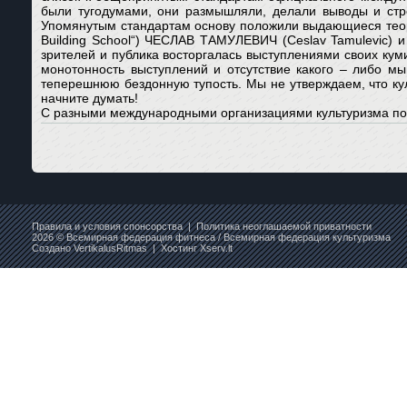
были тугодумами, они размышляли, делали выводы и стр
Упомянутым стандартам основу положили выдающиеся теорет
Building School“) ЧЕСЛАВ ТАМУЛЕВИЧ (Ceslav Tamulevic) и
зрителей и публика восторгалась выступлениями своих кум
монотонность выступлений и отсутствие какого – либо мы
теперешнюю бездонную тупость. Мы не утверждаем, что кул
начните думать!
С разными международными организациями культуризма под
Правила и условия спонсорства
|
Политика неоглашаемой приватности
2026 © Всемирная федерация фитнеса / Всемирная федерация культуризма
Создано
VertikalusRitmas
| Хостинг
Xserv.lt