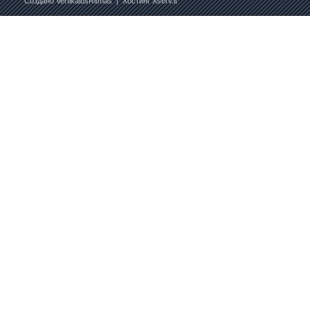
Создано
VertikalusRitmas
| Хостинг
Xserv.lt