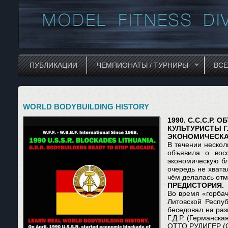
ПУБЛИКАЦИИ
ЧЕМПИОНАТЫ / ТУРНИРЫ
ВС
WORLD BODYBUILDING HISTORY
1990. С.С.С.Р
КУЛЬТУРИСТЫ Г
ЭКОНОМИЧЕСКА
В течении нескол
объявила о вос
экономическую бл
очередь не хвата
чём делалась отме
ПРЕДИСТОРИЯ
.
Во время «горба
Литовской Респу
беседовал на раз
Г.Д.Р. (Германск
ОТТО РУДИГЕР (Ot