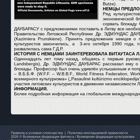
Butze).
НЕМЦЫ ПРЕДЛО
Ряд культурист
экономической б
сорвать блокаду
ДАУБАРАСУ с предложениями поставить в Литву все необхо
Правительство Литовской Республики. Др. ЭДМУНДАС ДА
(Kazimiera Prunskiene). Принять предложение немцев о
культуристов закончились, а 3-его октября 1990 года, п
развалилась сама Г.Д.Р..
ИСТОРИЯ С НЕМЦАМИ ЗАИНТЕРЕВОВАЛА ВИТАУТАСА Л
Одиннадцать лет тому назад, общаясь с первым руко
Landsbergis), Др. ЭДМУНДАС ДАУБАРАС рассказал ему о 
блокады. Профессор был очень удивлён услышанным и попр
– В.Б.Б.Ф. (W.F.F. – W.B.B.F., World Fitness Federation,
всемирного культуризма» („Pasaulinė kultūrizmo enciklopedij
участия литовских культуристов в движении независимости 
ИНФОРМАЦИЯ.
Более подробная информация на глобальном международном
Правила и условия спонсорства
|
Политика неоглашаемой приватности
2026 © Всемирная федерация фитнеса / Всемирная федерация культуризма