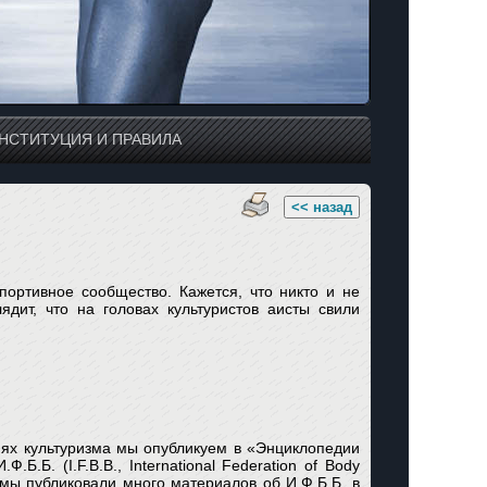
НСТИТУЦИЯ И ПРАВИЛА
<< назад
ортивное сообщество. Кажется, что никто и не
ядит, что на головах культуристов аисты свили
х культуризма мы опубликуем в «Энциклопедии
.Б.Б. (I.F.B.B., International Federation of Body
 мы публиковали много материалов об И.Ф.Б.Б. в