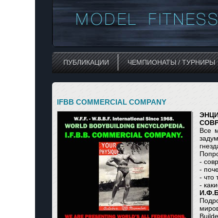
ПУБЛИКАЦИИ
ЧЕМПИОНАТЫ / ТУРНИРЫ
IFBB COMMERCIAL COMPANY
ЭНЦИ
СОВР
Все 
задум
гнезд
Попро
- сов
- поч
- что
- как
И
.
Ф
.
Подр
миров
Build