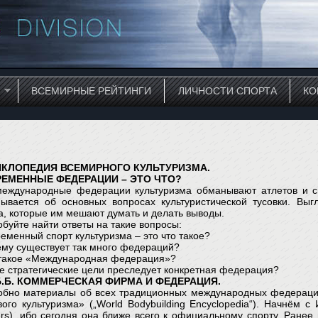
ВСЕМИРНЫЕ РЕЙТИНГИ
ЛИЧНОСТИ СПОРТА
КО
КЛОПЕДИЯ ВСЕМИРНОГО КУЛЬТУРИЗМА.
ЕМЕННЫЕ ФЕДЕРАЦИИ – ЭТО ЧТО?
международные федерации культуризма обманывают атлетов и сп
ывается об основных вопросах культуристической тусовки. Выгл
а, которые им мешают думать и делать выводы.
буйте найти ответы на такие вопросы:
ременный спорт культуризма – это что такое?
ему существует так много федераций?
 такое «Международная федерация»?
ие стратегические цели преследует конкретная федерация?
Б
.
Б
.
КОММЕРЧЕСКАЯ ФИРМА И ФЕДЕРАЦИЯ.
обно материалы об всех традиционных международных федерация
ого культуризма» („World Bodybuilding Encyclopedia“). Начнём с И.Ф
ers), ибо сегодня она ближе всего к официальному спорту. Ранее