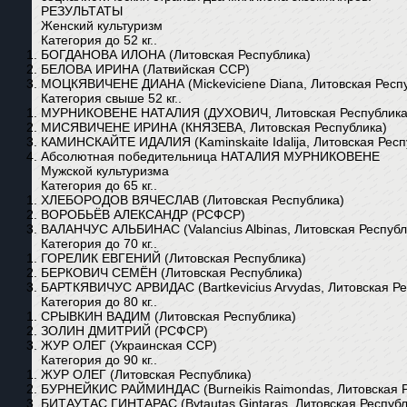
РЕЗУЛЬТАТЫ
Женский культуризм
Категория до 52 кг..
БОГДАНОВА ИЛОНА (Литовская Республика)
БЕЛОВА ИРИНА (Латвийская ССР)
МОЦКЯВИЧЕНЕ ДИАНА (Mickeviciene Diana, Литовская Респ
Категория свыше 52 кг..
МУРНИКОВЕНЕ НАТАЛИЯ (ДУХОВИЧ, Литовская Республика
МИСЯВИЧЕНЕ ИРИНА (КНЯЗЕВА, Литовская Республика)
КАМИНСКАЙТЕ ИДАЛИЯ (Kaminskaite Idalija, Литовская Респ
Абсолютная победительница НАТАЛИЯ МУРНИКОВЕНЕ
Мужской культуризма
Категория до 65 кг..
ХЛЕБОРОДОВ ВЯЧЕСЛАВ (Литовская Республика)
ВОРОБЬЁВ АЛЕКСАНДР (РСФСР)
ВАЛАНЧУС АЛЬБИНАС (Valancius Albinas, Литовская Республ
Категория до 70 кг..
ГОРЕЛИК ЕВГЕНИЙ (Литовская Республика)
БЕРКОВИЧ СЕМЁН (Литовская Республика)
БАРТКЯВИЧУС АРВИДАС (Bartkevicius Arvydas, Литовская Ре
Категория до 80 кг..
СРЫВКИН ВАДИМ (Литовская Республика)
ЗОЛИН ДМИТРИЙ (РСФСР)
ЖУР ОЛЕГ (Украинская ССР)
Категория до 90 кг..
ЖУР ОЛЕГ (Литовская Республика)
БУРНЕЙКИС РАЙМИНДАС (Burneikis Raimondas, Литовская Р
БИТАУТАС ГИНТАРАС (Bytautas Gintaras, Литовская Республ