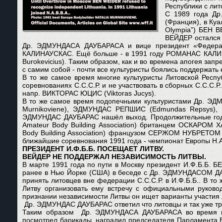
Республики с лит
С 1989 года Д
(Франция), в Ку
Olympia”) БЕН В
ВЕЙДЕР остался н
Др. ЭДМУНДАСА ДАУБАРАСА и вице президент «Федераци
КАЛИНАУСКАС. Ещё больше - в 1991 году РОМАНАС КАЛИ
Burokevicius). Таким образом, как и во времена апогея зап
с самим собой - почти все культуристы боялись поддержать
В то же самое время многие культуристы Литовской Респ
соревнованиях С.С.С.Р. и не участвовать в сборных С.С.С.Р
напр. ВИКТОРАС ЮЦИС (Viktoras Jucys).
В то же самое время подопечными культуристами Др. ЭД
Murnikoviene), ЭДМУНДАС РЕПШИС (Edmundas Repsys),
ЭДМУНДАС ДАУБАРАС нашёл выход. Продолжительные годы 
Amateur Body Building Association) британцем ОСКАРОМ Х
Body Building Association) французом СЕРЖОМ НУБРЕТОМ (
ближайшие соревнования 1991 года - чемпионат Европы Н.А.
ПРЕЗИДЕНТ И.Ф.Б.Б. ПОСЕЩАЕТ ЛИТВУ.
ВЕЙДЕР НЕ ПОДДЕРЖАЛ НЕЗАВИСИМОСТЬ ЛИТВЫ.
В марте 1991 года по пути в Москву президент И.Ф.Б.Б. 
ранее в Нью Йорке (США) в беседе с Др. ЭДМУНДАСОМ ДА
принять литовцев вне федерации С.С.С.Р. в И.Ф.Б.Б.. В 
Литву организовать ему встречу с официальными руков
признании независимости Литвы он ищет варианты участия 
Др. ЭДМУНДАС ДАУБАРАС ответил что литовцы и так уже три 
Таким образом Др. ЭДМУНДАСА ДАУБАРАСА во время ви
посмотрел барикады, наградил председателя Парламента 