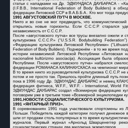
статьи с нападками на Др. ЭДМУНДАСА ДАУБАРАСА - «Как о
(I.F.B.B., International Federation of Body Builders)
федерации Литовской ССР в В.А.Б.Б.А.. Кто мог тогда преду
1991 АВГУСТОВСКИЙ ПУТЧ В МОСКВЕ.
Никто и во сне не мог предвидеть, что коммунистический
открылись новые горизонты. Если С.С.С.Р. старался у
независимость от С.С.С.Р..
После «августовского путча» все трусы внезапно ожили и 
культуризма С.С.С.Р.» (“U.S.S.R. Bodybuilding Federat
«Федерацию культуризма Литовской Республики» (“Lithuania N
Federation of Body Builders). Подчеркнём - в то же врем
истории независимой Литовской Республики «Литовская наци
nacionalinė kultūrizmo asociacija). Ассоциация была обр
Республики. После «августовского путча» набрался смело
федерации РОМАНАСА КАЛИНАУСКАСА на чемпионат мира И.Ф
В то время никто из руководителей культуризма С.С.С.Р. 
потом и не просто так. Пришлось пройти длинный путь по
пока в 1996 году Др. ЭДМУНДАС ДАУБАРАС и немец КЛАУС
федерация фитнеса, W.F.F., W.F.F. - International, World
ЭДМУНДАС ДАУБАРАС создал «Всемирную федерацию культуризм
поговорим уже в третьем томе «Всемирной энциклопедии куль
1991.
НОВОСТИ СОЦИАЛИСТИЧЕСКОГО КУЛЬТУРИЗМА.
1991 «ЯНТАРНЫЙ ПРИЗ».
В соревнованиях 1991 года участвовали спортсмены из Ли
Польши. Победитель каждой категории получил денежное во
шли от продажи столь популярных в то время культуристич
журналов. Первый журнал «Арнольд Шварценеггер реком
социалистических странах два миллиона экземпляров.