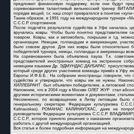
предложил финансовую поддержку, если они будут пред
соревнованиям талантливый вильнюсский тренер ВИТАЛИЙ 
порядке вещей, т.к. наш спорт превратился в понятие «куп
Таким образом, в 1991 году на международном турнире «М
С.С.С.Р. спортсменов.
После подсчёта результатов судейства в Уфе началась 
вручались ковры. Чтобы было понятно представителям се
товаром. Ковры, как и автомобиль, покрышки и т.д. можн
организации. Немцам, голландцам и американцам, участв
было совсем другое. Для них ковры были относительно 
победителей турнира, немцы, голландцы и американцы возму
На соревнованиях была объявлена пауза. Т.к. советск
представителей иностранных команд на экстренное соб
немецким языками Др. ЭДМУНДАС ДАУБАРАС присутствовал 
который среди других участников команды привёз в Уфу и
Европы И.Ф.Б.Б.. На собрании иностранцы говорили, что 
судейства и утверждали, что ковры им не нужны. Наконец
ХИЛЛЕБРАНТ был объявлен победителем, а литовский спорт
Напомним, что в 2004 году в Москве ОЛЕГ ЖУР стал абсолю
другими историческими моментами и документами, статьями
Несомненно, по возвращению в Литву литовцам было 
генеральному секретарю Федерации культуризма С.С.
Kalinauskas). РОМАНАС КАЛИНАУСКАС, даже не попробо
руководителю Федерации культуризма С.С.С.Р. ВЛАДИМИР
С.С.С.Р., которое приняло решение о наказании организ
работать с другой международной организацией.
Вся статья и более подробная информация на международн