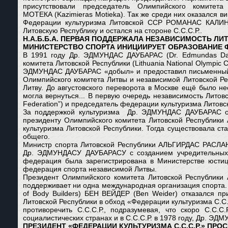
присутствовали председатель Олимпийского комитет
МОТЕКА (Kazimieras Motieka). Так жe среди них оказался виц
Федерации культуризма Литовской ССР РОМАНАС КАЛИНА
Литовскую Республику и остался на стороне С.С.С.Р..
Н.А.Б.Б.А. ПЕРВАЯ ПОДДЕРЖАЛА НЕЗАВИСИМОСТЬ ЛИ
МИНИСТЕРСТВО СПОРТА ИНИЦИИРУЕТ ОБРАЗОВАНИЕ 
В 1991 году Др. ЭДМУНДАС ДАУБАРАС (Dr. Edmundas Dau
комитета Литовской Республики (Lithuania National Olympic 
ЭДМУНДАС ДАУБАРАС «добыл» и предоставил письменный доку
Олимпийского комитета Литвы и независимой Литовской Ре
Литву. До августовского переворота в Москве ещё было не
могла вернуться... В первую очередь независимость Литовс
Federation”) и председатель федерации культуризма Лит
За поддержкой культуризма Др. ЭДМУНДАС ДАУБАРАС обр
президенту Олимпийского комитета Литовской Республик
культуризма Литовской Республики. Тогда существовала 
общего.
Министр спорта Литовской Республики АЛЬГИРДАС РАСЛА
Др. ЭДМУНДАСУ ДАУБАРАСУ с созданием учредительных 
федерация была зарегистрирована в Министерстве юстиции
федерация спорта независимой Литвы.
Президент Олимпийского комитета Литовской Республик
поддерживает ни одна международная организация спорта. В в
of Body Builders) БЕН ВЕЙДЕР (Ben Weider) отказался пр
Литовской Республики в обход «Федерации культуризма С.С.С.
противоречить С.С.С.Р., подразумевая, что скоро С.С.С
социалистических странах и в С.С.С.Р. в 1978 году, Др. 
ПРЕЗИДЕНТ «ФЕДЕРАЦИИ КУЛЬТУРИЗМА С.С.С.Р.» ПРО