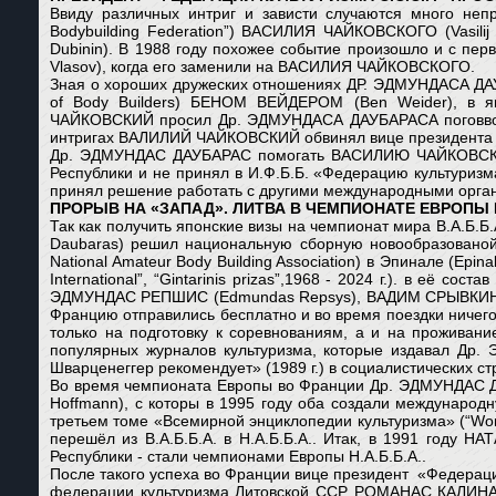
Ввиду различных интриг и зависти случаются много непре
Bodybuilding Federation”) ВАСИЛИЯ ЧАЙКОВСКОГО (Vasilij
Dubinin). В 1988 году похожее событие произошло и с п
Vlasov), когда его заменили на ВАСИЛИЯ ЧАЙКОВСКОГО.
Зная о хороших дружеских отношениях ДР. ЭДМУНДАСА ДАУБА
of Body Builders) БЕНОМ ВЕЙДЕРОМ (Ben Weider), в 
ЧАЙКОВСКИЙ просил Др. ЭДМУНДАСА ДАУБАРАСА поговвори
интригах ВАЛИЛИЙ ЧАЙКОВСКИЙ обвинял вице президента 
Др. ЭДМУНДАС ДАУБАРАС помогать ВАСИЛИЮ ЧАЙКОВСКОМУ
Республики и не принял в И.Ф.Б.Б. «Федерацию культуриз
принял решение работать с другими международными орган
ПРОРЫВ НА «ЗАПАД». ЛИТВА В ЧЕМПИОНАТЕ ЕВРОПЫ Н.
Так как получить японские визы на чемпионат мира В.А.Б.Б.
Daubaras) решил национальную сборную новообразованой ф
National Amateur Body Building Association) в Эпинале (E
International”, “Gintarinis prizas”,1968 - 2024 г.). в её
ЭДМУНДАС РЕПШИС (Edmundas Repsys), ВАДИМ СРЫВКИН и Е
Францию отправились бесплатно и во время поездки ничег
только на подготовку к соревнованиям, а и на прожива
популярных журналов культуризма, которые издавал Др.
Шварценеггер рекомендует» (1989 г.) в социалистических с
Во время чемпионата Европы во Франции Др. ЭДМУНДАС Д
Hoffmann), с которы в 1995 году оба создали международн
третьем томе «Всемирной энциклопедии культуризма» (“World
перешёл из В.А.Б.Б.А. в Н.А.Б.Б.А.. Итак, в 1991 го
Республики - стали чемпионами Европы Н.А.Б.Б.А..
После такого успеха во Франции вице президент «Федерации ку
федерации культуризма Литовской ССР РОМАНАС КАЛИНАУС