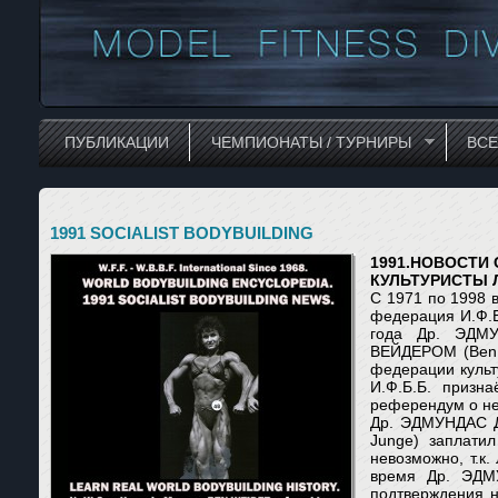
ПУБЛИКАЦИИ
ЧЕМПИОНАТЫ / ТУРНИРЫ
ВС
1991 SOCIALIST BODYBUILDING
1991.НОВОСТИ
КУЛЬТУРИСТЫ 
С 1971 по 1998 
федерация И.Ф.Б.Б
года Др. ЭДМУ
ВЕЙДЕРОМ (Ben W
федерации культу
И.Ф.Б.Б. призн
референдум о нез
Др. ЭДМУНДАС ДА
Junge) заплати
невозможно, т.к.
время Др. ЭДМ
подтверждения 