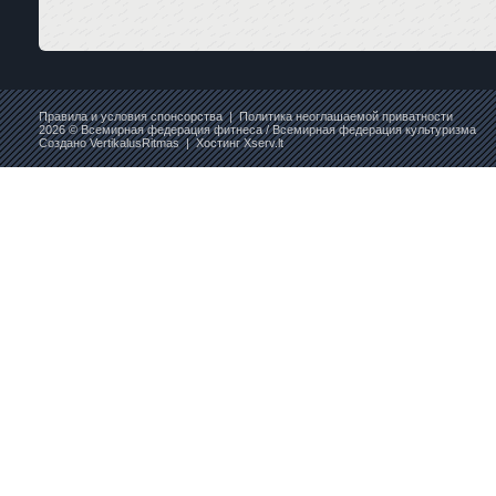
Правила и условия спонсорства
|
Политика неоглашаемой приватности
2026 © Всемирная федерация фитнеса / Всемирная федерация культуризма
Создано
VertikalusRitmas
| Хостинг
Xserv.lt