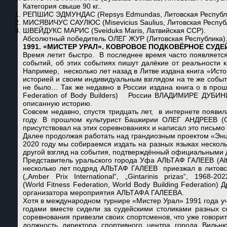
Категория свыше 90 кг..
РЕПШИС ЭДМУНДАС (Repsys Edmundas, Литовская Республ
МИСЯВИЧУС САУЛЮС (Misevicius Saulius, Литовская Респуб
ШВЕЙДУКС МАРИС (Sveiduks Maris, Латвийская ССР).
Абсолютный победитель ОЛЕГ ЖУР (Литовская Республика)
1991. «МИСТЕР УРАЛ».
КОВРОВОЕ ПОДКОВЁРНОЕ СУДЕ
Время летит быстро. В последнее время часто появляетс
событий, об этих событиях пишут далёкие от реальности 
Например, несколько лет назад в Литве издана книга «Истор
историей и своим индивидуальным взглядом на те же событ
не было… Так же недавно в России издана книга о в прошл
Federation of Body Builders) России ВЛАДИМИРЕ ДУБИНИНЕ
описанную историю.
Совсем недавно, спустя тридцать лет, в интернете появ
году. В прошлом культурист Башкирии ОЛЕГ АНДРЕЕВ (O
присутствовал на этих соревнованиях и написал это письмо
Далее продолжая работать над грандиозным проектом «Энцикло
2020 году мы собираемся издать на разных языках нескольк
другой взгляд на события, подтверждённый официальными
Представитель уральского города Уфа АЛЬТАФ ГАЛЕЕВ (Alta
несколько лет подряд АЛЬТАФ ГАЛЕЕВ приезжал в литов
(„Amber Prix International“, „Gintarinis prizas“, 1
(World Fitness Federation, World Body Building Federatio
организатора мероприятия АЛЬТАФА ГАЛЕЕВА.
Хотя в международном турнире «Мистер Урал» 1991 года уч
годами вместе сидели за судейскими столиками разных с
соревнования привезли своих спортсменов, что уже говори
должность директора спортивного центра города Виль