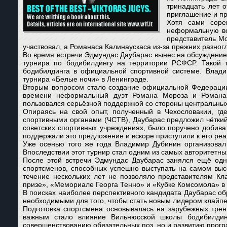
тринадцать лет 
приглашение и пр
Хотя сами соре
неформальную вс
представитель М
участвовал, а Романаса Калинаускаса из-за прежних разног
Во время встречи Эдмундас Даубарас вынес на обсуждение
турнира по бодибилдингу на территории РСФСР. Такой 
бодибилдинга в официальной спортивной системе. Влади
турнира «Белые ночи» в Ленинграде.
Вторым вопросом стало создание официальной Федерации 
времени неформальный дуэт Романа Мороза и Романа К
пользовался серьёзной поддержкой со стороны центральных
Опираясь на свой опыт, полученный в Чехословакии, г
спортивными органами (ЧСТВ), Даубарас предложил чётки
советских спортивных учреждениях, было поручено добив
поддержали это предложение и вскоре приступили к его реа
Уже осенью того же года Владимир Дубинин организовал
Впоследствии этот турнир стал одним из самых авторитетн
После этой встречи Эдмундас Даубарас занялся ещё одн
спортсменов, способных успешно выступать на самом выс
течение нескольких лет не позволяло представителям К
призе», «Мемориале Георга Тенно» и «Кубке Комсомола» в 
В поисках наиболее перспективного кандидата Даубарас об
необходимыми для того, чтобы стать новым лидером клайпе
Подготовка спортсмена основывалась на зарубежных трен
важным стало влияние Вильнюсской школы бодибилдин
совершенствованию обязательных поз, но и развитию прогр