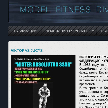
ПУБЛИКАЦИИ
ЧЕМПИОНАТЫ / ТУРНИРЫ
ВС
VIKTORAS JUCYS
ИСТОРИЯ ВСЕМ
ФЕДЕРАЦИЯ КУЛ
В 1986 году, гот
бодибилдинге Кл
факультете Виль
бодибилдинга г
включиться в де
временем.
В то время в Кл
участвовали в с
вида спорта. Со 
это и стало одно
Готовя турнир «Я
из Ленинграда В