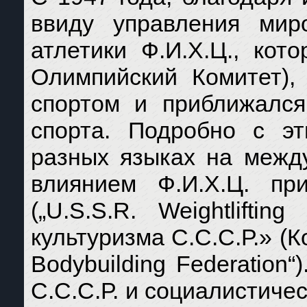
ввиду управления мир
атлетики Ф.И.Х.Ц., ко
Олимпийский Комитет),
спортом и приближался
спорта. Подробно с э
разных языках на между
влиянием Ф.И.Х.Ц. пр
(„U.S.S.R. Weightlifti
культуризма С.С.С.Р.» (
Bodybuilding Federation
С.С.С.Р. и социалистиче