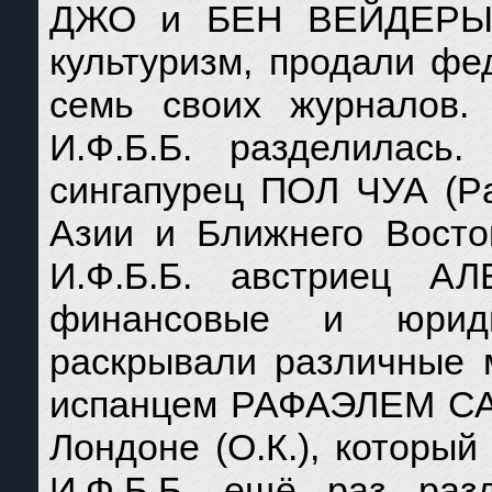
ДЖО и БЕН ВЕЙДЕРЫ (J
культуризм, продали фе
семь своих журналов. 
И.Ф.Б.Б. разделилась
сингапурец ПОЛ ЧУА (Pa
Азии и Ближнего Восто
И.Ф.Б.Б. австриец А
финансовые и юриди
раскрывали различные м
испанцем РАФАЭЛЕМ САН
Лондоне (О.К.), которы
И.Ф.Б.Б. ещё раз раз