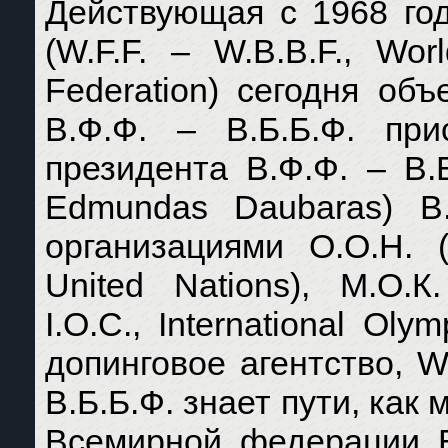
Действующая с 1968 год
(W.F.F. – W.B.B.F., Wor
Federation) сегодня об
В.Ф.Ф. – В.Б.Б.Ф. при
президента В.Ф.Ф. – В
Edmundas Daubaras) В.
организациями О.О.Н. 
United Nations), М.О.
I.O.C., International Ol
допинговое агентство, W.
В.Б.Б.Ф. знает пути, как
Всемирной федерации В