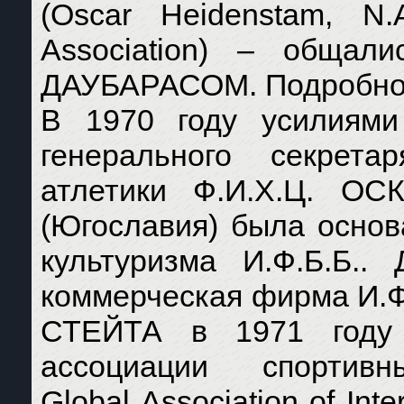
(Oscar Heidenstam, N.A
Association) – обща
ДАУБАРАСОМ. Подробност
В 1970 году усилиями 
генерального секрет
атлетики Ф.И.Х.Ц. ОС
(Югославия) была осно
культуризма И.Ф.Б.Б.
коммерческая фирма И.Ф
СТЕЙТА в 1971 году 
ассоциации спортивн
Global Association of Inte