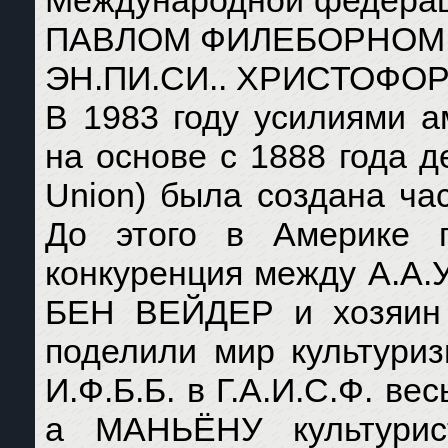
Международной федерац
ПАВЛОМ ФИЛЕБОРНОМ (P
ЭН.ПИ.СИ.. ХРИСТОФО
В 1983 году усилиями 
на основе с 1888 года де
Union) была создана ча
До этого в Америке п
конкуренция между А.А.У.
БЕН ВЕЙДЕР и хозяин
поделили мир культури
И.Ф.Б.Б. в Г.А.И.С.Ф. в
а МАНЬЁНУ культури