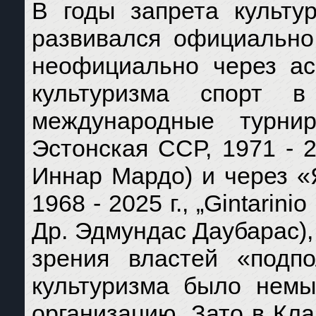
В годы запрета культу
развивался официально
неофициально через ас
культуризма спорт в
международные турни
Эстонская ССР, 1971 - 2
Иннар Мардо) и через «
1968 - 2025 г., „Gintarinio
Др. Эдмундас Даубарас),
зрения властей «подп
культуризма было немы
организацию. Зато в Кл