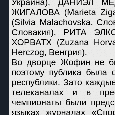
Украина), ДАНИЭЛ МЕ
ЖИГАЛОВА (Marieta Zi
(Silvia Malachovska, С
Словакия), РИТА ЭЛКС
ХОРВАТХ (Zuzana Horva
Herczog, Венгрия).
Во дворце Жофин не бы
поэтому публика была 
республики. Зато кажды
телеканалах и в пре
чемпионаты были предс
языках журналах «Спор