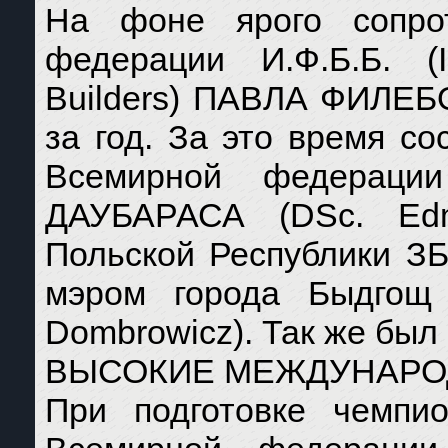
На фоне ярого сопрот
федерации И.Ф.Б.Б. (I.
Builders) ПАВЛА ФИЛЕБО
за год. За это время с
Всемирной федераци
ДАУБАРАСА (DSc. Edm
Польской Республики З
мэром города Быдго
Dombrowicz). Так же был
ВЫСОКИЕ МЕЖДУНАРО
При подготовке чемпи