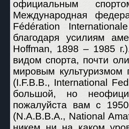
официальным спорт
Международная федерац
Fédération Internationa
благодаря усилиям ам
Hoffman, 1898 – 1985 г
видом спорта, почти ол
мировым культуризмом 
(I.F.B.B., International 
большой, но неофици
пожалуйста вам с 1950
(N.A.B.B.A., National Ama
никем ни на каком уро