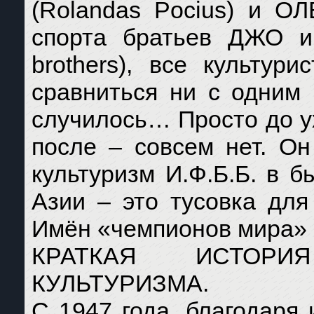
(Rolandas Pocius) и О
спорта братьев ДЖО 
brothers), все культур
сравниться ни с одним
случилось… Просто до у
после – совсем нет. Он
культуризм И.Ф.Б.Б. в 
Азии – это тусовка для
Имён «чемпионов мира» с
КРАТКАЯ ИСТОРИ
КУЛЬТУРИЗМА.
С 1947 года, благодар