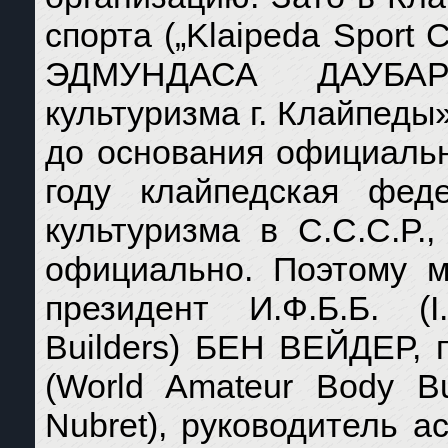
спорта („Klaipeda Sport 
ЭДМУНДАСА ДАУБАР
культуризма г. Клайпеды» 
до основания официальн
году клайпедская фед
культуризма в С.С.С.Р.
официально. Поэтому м
президент И.Ф.Б.Б. (I.
Builders) БЕН ВЕЙДЕР, п
(World Amateur Body B
Nubret), руководитель