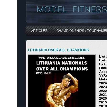
ARTICLES
CHAMPIONSHIPS / TOURNAME
LITHUANIA OVER ALL CHAMPIONS
Liet
Liet
Liet
(199
Abso
VYRA
Meta
2024
2023
2022
2021
2020
2019
2018