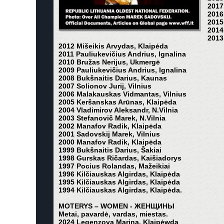
2017
2016
2015
2014
2013
2012 Mišeikis Arvydas, Klaipėda
2011 Pauliukevičius Andrius, Ignalina
2010 Bružas Nerijus, Ukmergė
2009 Pauliukevičius Andrius, Ignalina
2008 Bukšnaitis Darius, Kaunas
2007 Solionov Jurij, Vilnius
2006 Malakauskas Vidmantas, Vilnius
2005 Keršanskas Arūnas, Klaipėda
2004 Vladimirov Aleksandr, N.Vilnia
2003 Stefanovič Marek, N.Vilnia
2002 Manafov Radik, Klaipėda
2001 Sadovskij Marek, Vilnius
2000 Manafov Radik, Klaipėda
1999 Bukšnaitis Darius, Šakiai
1998 Gurskas Ričardas, Kaišiadorys
1997 Pocius Rolandas, Mažeikiai
1996 Kilčiauskas Algirdas, Klaipėda
1995 Kilčiauskas Algirdas, Klaipėda
1994 Kilčiauskas Algirdas, Klaipėda
.
MOTERYS – WOMEN - ЖЕНЩИНЫ
Metai, pavardė, vardas, miestas.
2024 Legenzova Marina, Klaipėwda