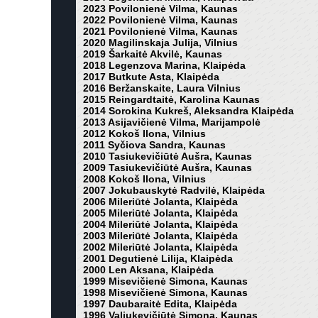
2023 Povilonienė Vilma, Kaunas
2022 Povilonienė Vilma, Kaunas
2021 Povilonienė Vilma, Kaunas
2020 Magilinskaja Julija, Vilnius
2019 Šarkaitė Akvilė, Kaunas
2018 Legenzova Marina, Klaipėda
2017 Butkute Asta, Klaipėda
2016 Beržanskaite, Laura Vilnius
2015 Reingardtaitė, Karolina Kaunas
2014 Sorokina Kukreš, Aleksandra Klaipėda
2013 Asijavičienė Vilma, Marijampolė
2012 Kokoš Ilona, Vilnius
2011 Syčiova Sandra, Kaunas
2010 Tasiukevičiūtė Aušra, Kaunas
2009 Tasiukevičiūtė Aušra, Kaunas
2008 Kokoš Ilona, Vilnius
2007 Jokubauskytė Radvilė, Klaipėda
2006 Mileriūtė Jolanta, Klaipėda
2005 Mileriūtė Jolanta, Klaipėda
2004 Mileriūtė Jolanta, Klaipėda
2003 Mileriūtė Jolanta, Klaipėda
2002 Mileriūtė Jolanta, Klaipėda
2001 Degutienė Lilija, Klaipėda
2000 Len Aksana, Klaipėda
1999 Misevičienė Simona, Kaunas
1998 Misevičienė Simona, Kaunas
1997 Daubaraitė Edita, Klaipėda
1996 Valiukevičiūtė Simona, Kaunas