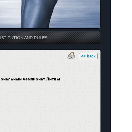
STITUTION AND RULES
<< back
иональный
чемпионат
Литвы