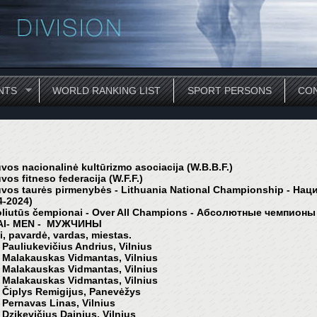
NTS
WORLD RANKING LIST
SPORT PERSONS
CON
uvos nacionalinė kultūrizmo asociacija (W
.
B
.
B
.
F
.
)
uvos fitneso federacija (W
.
F
.
F
.
)
uvos taurės pirmenybės - Lithuania National
Championship
- Нац
4
-20
24
)
liutūs čempionai - Over All Champions -
Абсолютные чемпионы
I- MEN -
МУЖЧИНЫ
i, pavardė, vardas, miestas.
 Pauliukevičius Andrius, Vilnius
 Malakauskas Vidmantas, Vilnius
 Malakauskas Vidmantas, Vilnius
 Malakauskas Vidmantas, Vilnius
 Čiplys Remigijus, Panevėžys
 Pernavas Linas, Vilnius
 Dzikevičius Dainius, Vilnius