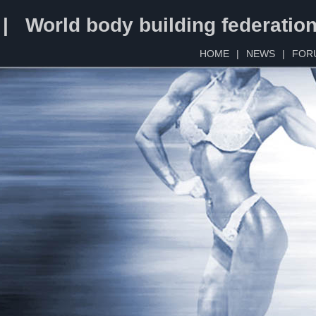
 | World body building federatio
HOME
|
NEWS
|
FOR